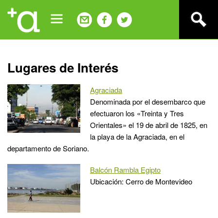
Jump
to
navigation
Back
Lugares de Interés
to
top
Agraciada
Denominada por el desembarco que
efectuaron los «Treinta y Tres
Orientales» el 19 de abril de 1825, en
la playa de la Agraciada, en el
departamento de Soriano.
Balcón Rambla Egipto
Ubicación: Cerro de Montevideo