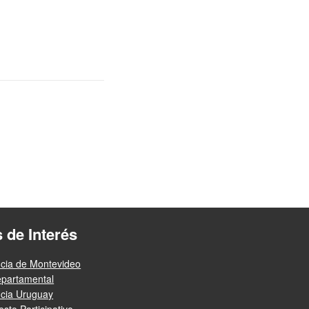
s de Interés
ncia de Montevideo
epartamental
ncia Uruguay
sto Participativo