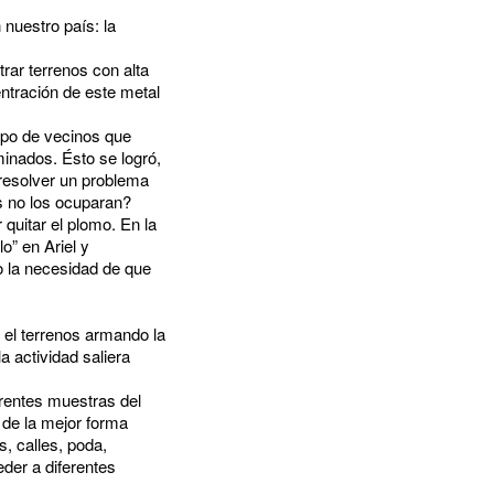
nuestro país: la
trar terrenos con alta
ntración de este metal
upo de vecinos que
minados. Ésto se logró,
resolver un problema
s no los ocuparan?
quitar el plomo. En la
o” en Ariel y
o la necesidad de que
 el terrenos armando la
a actividad saliera
erentes muestras del
 de la mejor forma
s, calles, poda,
eder a diferentes