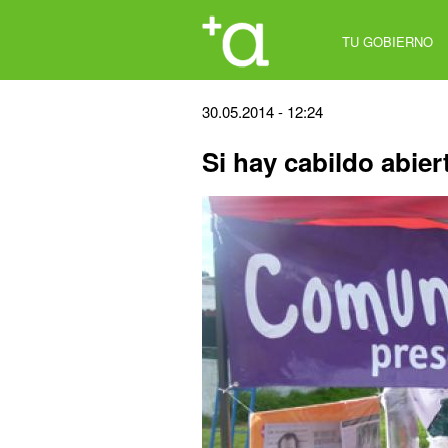
Jump
to
TU GOBIERNO
navigation
Back
30.05.2014 - 12:24
to
Si hay cabildo abie
top