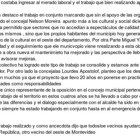
ostaba ingresar al merado laboral y el trabajo que bien realizando ap
s destaco el trabajo en conjunto marcando que sin el apoyo de las or
 lado el concejal Nelson Moreira apunto más a los cultural y social dic
ha permitido que sectores que no accedían a espectáculos de calidad 
los mismos , sino que los propios habitantes del municipio hoy genera
 de la cultural en el oeste del departamento. Por otra Parte Miguel Y
idad y el seguinmiento que ele municvopio viene nrealizando a esta o
ere a obra nueva el mantenimieto ha mejorado y las perspectiva de ll
 avisorar mejoras.
 colectivo ha logrado este tipo de trabajo se consolide y estamos ante
or. Por otro lado la concejalas Lourdes Apostolof, planteo que los de
on muchos ya que el proyecto que llevo 20 años en ponerse en pract
stades como responsabilidades
le único representante de la oposición en el concejo municipal pertene
trabajo de el territorio en estos cuatros años se ha llevado a cabo po
de las diferencias y el dialogo especialmente con el alcalde ha sido 
o siempre ha estado trabajando en conjunto hasta en al emergencia d
l trabajo realizado y como ancecdota dijo que todosloe vecinos ayudaro
a República, otro vecino del oeste de Montevideo