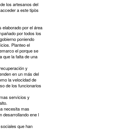
de los artesanos del
acceder a este tipòs
 elaborado por el área
ompañado por todos los
 gobierno poniendo
cios. Planteo el
Remarco el porque se
 que la falta de una
 recuperación y
ienden en un más del
omo la velocidad de
so de los funcionarios
 mas servicios y
lto.
ona necesita mas
n desarrollando ene l
s sociales que han