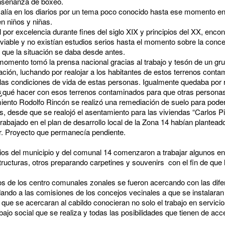
nseñanza de boxeo.
salía en los diarios por un tema poco conocido hasta ese momento en 
n niños y niñas.
l por excelencia durante fines del siglo XIX y principios del XX, encon
iable y no existían estudios serios hasta el momento sobre la conce
 que la situación se daba desde antes.
mento tomó la prensa nacional gracias al trabajo y tesón de un gr
uación, luchando por realojar a los habitantes de estos terrenos conta
las condiciones de vida de estas personas. Igualmente quedaba por 
¿qué hacer con esos terrenos contaminados para que otras persona
miento Rodolfo Rincón se realizó una remediación de suelo para poder 
, desde que se realojó el asentamiento para las viviendas “Carlos Pil
abajado en el plan de desarrollo local de la Zona 14 habían plantead
r. Proyecto que permanecía pendiente.
s del municipio y del comunal 14 comenzaron a trabajar algunos en
ructuras, otros preparando carpetines y souvenirs con el fin de que l
ios de los centro comunales zonales se fueron acercando con las dif
ando a las comisiones de los concejos vecinales a que se instalaran
 que se acercaran al cabildo conocieran no solo el trabajo en servicio
bajo social que se realiza y todas las posibilidades que tienen de acc