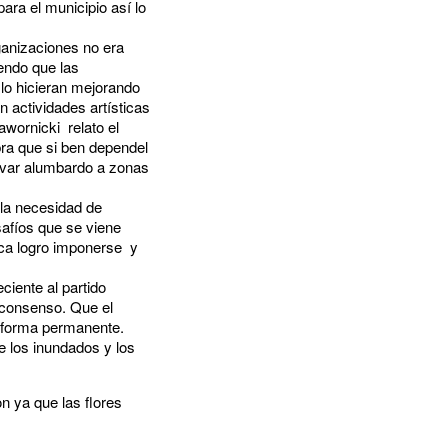
ara el municipio así lo
ganizaciones no era
iendo que las
lo hicieran mejorando
n actividades artísticas
awornicki relato el
bra que si ben dependel
ebvar alumbardo a zonas
 la necesidad de
safíos que se viene
ica logro imponerse y
ciente al partido
r consenso. Que el
en forma permanente.
e los inundados y los
n ya que las flores