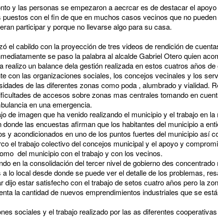
nto y las personas se empezaron a aecrcar es de destacar el apoyo 
es puestos con el fin de que en muchos casos vecinos que no pueden 
ieran participar y porque no llevarse algo para su casa.
el cabildo con la proyección de tres videos de rendición de cuentas
nmediatamente se paso la palabra al alcalde Gabriel Otero quien ac
a realizo un balance dela gestión realizada en estos cuatros años de
 con las organizaciones sociales, los concejos vecinales y los servi
idades de las diferentes zonas como poda , alumbrado y vialidad. 
dificultades de accesos sobre zonas mas centrales tomando en cuenta
mbulancia en una emergencia.
bajo de imagen que ha venido realizando el municipio y el trabajo en la
 donde las encuestas afirman que los habitantes del municipio a ent
s y acondicionados en uno de los puntos fuertes del municipio así c
o el trabajo colectivo del concejos municipal y el apoyo y compromi
omo del municipio con el trabajo y con los vecinos.
do en la consolidación del tercer nivel de gobierno des concentrado
 lo local desde donde se puede ver el detalle de los problemas, resa
zar dijo estar satisfecho con el trabajo de setos cuatro años pero la z
enta la cantidad de nuevos emprendimientos industriales que se está
nes sociales y el trabajo realizado por las as diferentes cooperativa