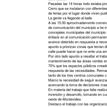
Pasadas las 14 horas todo estaba pro
Cerro que se instalaron con diferent
de ferias por el lugar donde viven pud
La gente va llegando al baile
A las 15:30 aproximadamente comenzó 
de comunicación del municipio a he i
concejales municipales del municipio 
énfasis en al comunicación permanente
avance obtenido en respuesta a neces
apunto a priorizan zonas que tenían 
calle puede hacer que no ente una a
Por otro lado apunto a resaltar el tra
mantenimiento de las áreas verdes en
70% que los espacios públicos creado
respuesta de las necesidades. Remarc
tanto de los tres centros comunales c
Marco la necesidad de seguir avanzan
acercando la toma de decisiones mas a
En materia del trabajo que falta reali
inversión y desarrollo, tomando en cu
oeste de Montevideo.
Destaco el trabajo con las organizacio