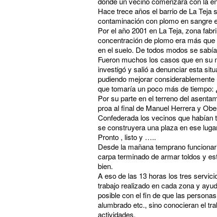
donde un vecino comenzara con la e
Hace trece años el barrio de La Teja 
contaminación con plomo en sangre e
Por el año 2001 en La Teja, zona fabri
concentración de plomo era más que v
en el suelo. De todos modos se sabía
Fueron muchos los casos que en su mo
investigó y salió a denunciar esta sit
pudiendo mejorar considerablemente 
que tomaría un poco más de tiempo: 
Por su parte en el terreno del asenta
proa al final de Manuel Herrera y Obes
Confederada los vecinos que habían tr
se construyera una plaza en ese luga
Pronto , listo y …..
Desde la mañana temprano funcionario
carpa terminado de armar toldos y est
bien.
A eso de las 13 horas los tres servic
trabajo realizado en cada zona y ayud
posible con el fin de que las personas
alumbrado etc., sino conocieran el tra
actividades.