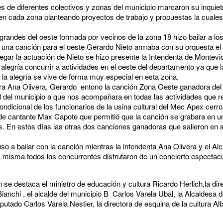
 de diferentes colectivos y zonas del municipio marcaron su inquie
 en cada zona planteando proyectos de trabajo y propuestas la cuales
s grandes del oeste formada por vecinos de la zona 18 hizo bailar a l
 una canción para el oeste Gerardo Nieto armaba con su orquesta el 
egar la actuación de Nieto se hizo presente la Intendenta de Montevi
alegría concurrir a actividades en el oeste del departamento ya que la
y la alegría se vive de forma muy especial en esta zona.
ora Ana Olivera, Gerardo entono la canción Zona Oeste ganadora del 
l del municipio a que nos acompañara en todas las actividades que r
condicional de los funcionarios de la usina cultural del Mec Apex ce
e cantante Max Capote que permitió que la canción se grabara en u
. En estos días las otras dos canciones ganadoras que salieron en 
 a bailar con la canción mientras la intendenta Ana Olivera y el Alc
 misma todos los concurrentes disfrutaron de un concierto espectac
 se destaca el ministro de educación y cultura Ricardo Herlich,la dir
nchi , el alcalde del municipio B Carlos Varela Ubal, la Alcaldesa 
putado Carlos Varela Nestier, la directora de esquina de la cultura Al