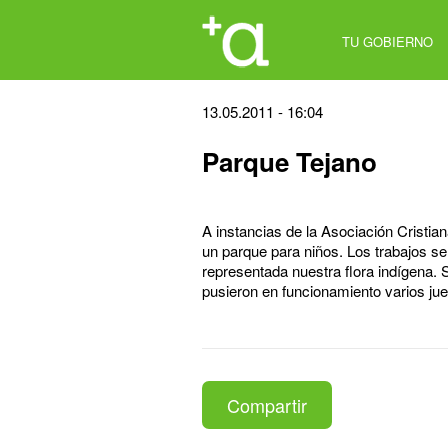
Jump
to
TU GOBIERNO
navigation
Back
13.05.2011 - 16:04
to
Parque Tejano
top
A instancias de la Asociación Cristia
un parque para niños. Los trabajos se 
representada nuestra flora indígena.
pusieron en funcionamiento varios ju
Compartir