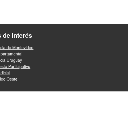
s de Interés
ncia de Montevideo
epartamental
ncia Uruguay
sto Participativo
dicial
deo Oeste