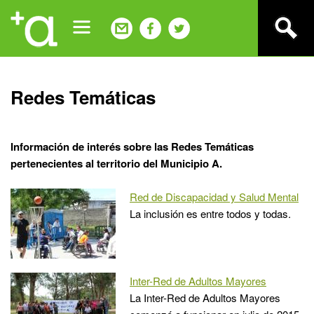
Jump
to
navigation
Back
Redes Temáticas
to
top
Información de interés sobre las Redes Temáticas
pertenecientes al territorio del Municipio A.
Red de Discapacidad y Salud Mental
La inclusión es entre todos y todas.
Inter-Red de Adultos Mayores
La Inter-Red de Adultos Mayores