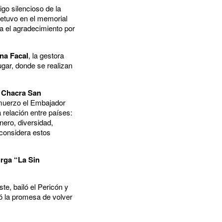
igo silencioso de la
 detuvo en el memorial
sa el agradecimiento por
na Facal
, la gestora
ugar, donde se realizan
a
Chacra San
almuerzo el Embajador
 relación entre países:
ero, diversidad,
 considera estos
rga “La Sin
e, bailó el Pericón y
ró la promesa de volver