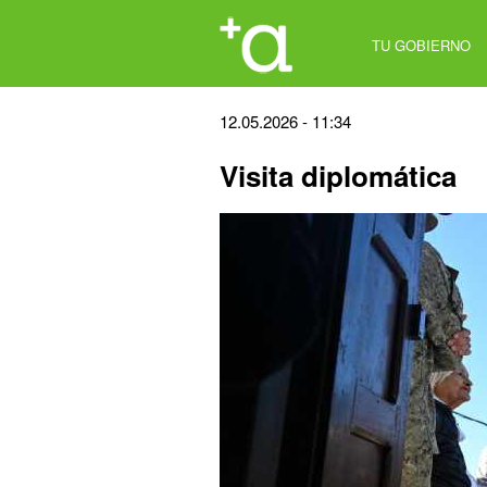
Jump
to
TU GOBIERNO
navigation
Back
12.05.2026 - 11:34
to
Visita diplomática
top