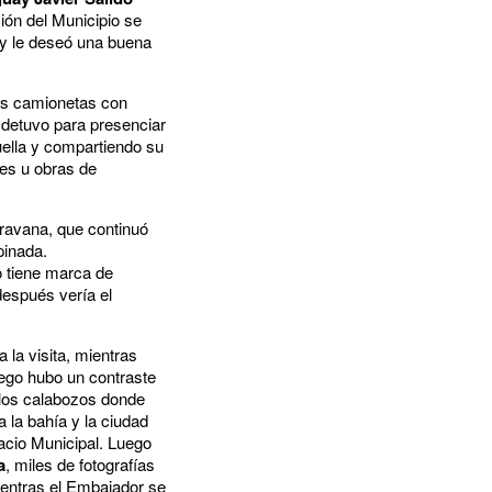
ción del Municipio se
 y le deseó una buena
las camionetas con
 detuvo para presenciar
ella y compartiendo su
les u obras de
aravana, que continuó
empinada.
o tiene marca de
después vería el
 la visita, mientras
ego hubo un contraste
 los calabozos donde
a la bahía y la ciudad
lacio Municipal. Luego
a
, miles de fotografías
ientras el Embajador se