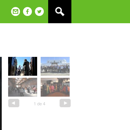
1
de
4