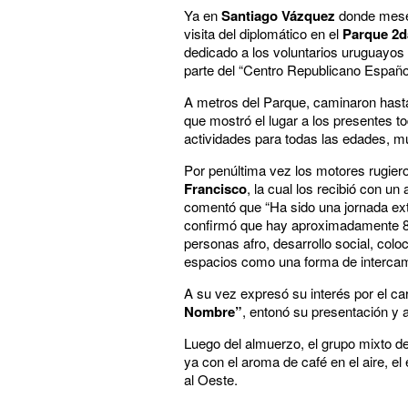
Ya en
Santiago Vázquez
donde meses
visita del diplomático en el
Parque 2d
dedicado a los voluntarios uruguayos 
parte del “Centro Republicano Españo
A metros del Parque, caminaron hast
que mostró el lugar a los presentes to
actividades para todas las edades, mu
Por penúltima vez los motores rugiero
Francisco
, la cual los recibió con u
comentó que “Ha sido una jornada extr
confirmó que hay aproximadamente 80
personas afro, desarrollo social, col
espacios como una forma de intercamb
A su vez expresó su interés por el ca
Nombre”
, entonó su presentación y 
Luego del almuerzo, el grupo mixto de
ya con el aroma de café en el aire, el
al Oeste.