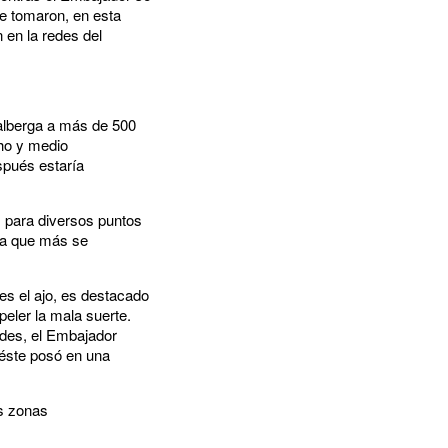
se tomaron, en esta
 en la redes del
 alberga a más de 500
cho y medio
spués estaría
s para diversos puntos
uta que más se
s el ajo, es destacado
peler la mala suerte.
dades, el Embajador
, éste posó en una
as zonas