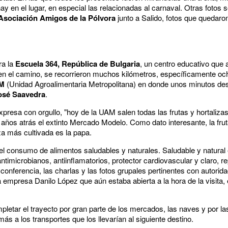
y en el lugar, en especial las relacionadas al carnaval. Otras fotos 
Asociación Amigos de la Pólvora
junto a Salido, fotos que quedaron
a.
a la
Escuela 364, República de Bulgaria
, un centro educativo que
 en el camino, se recorrieron muchos kilómetros, específicamente o
M
(Unidad Agroalimentaria Metropolitana) en donde unos minutos de
osé Saavedra
.
xpresa con orgullo, "hoy de la UAM salen todas las frutas y hortaliza
83 años atrás el extinto Mercado Modelo.
Como dato interesante, la fr
iza más cultivada es la papa.
consumo de alimentos saludables y naturales. Saludable y natural e
ntimicrobianos, antiinflamatorios, protector cardiovascular y claro, re
 conferencia, las charlas y las fotos grupales pertinentes con autori
la empresa Danilo López que aún estaba abierta a la hora de la visita
etar el trayecto por gran parte de los mercados, las naves y por l
s a los transportes que los llevarían al siguiente destino.