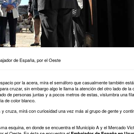
bajador de España, por el Oeste
spacio por la acera, mira el semáforo que casualmente también está 
ara cruzar, sin embargo algo le llama la atención del otro lado de la 
do de personas juntas y a pocos metros de estas, vislumbra una fil
ia de color blanco.
y cruza, mirá con curiosidad una vez más al grupo de gente y contin
ma esquina, en donde se encuentra el Municipio A y el Mercado Vic
or el Oeste. En ésta se encuentra el
Embajador de España en Urug