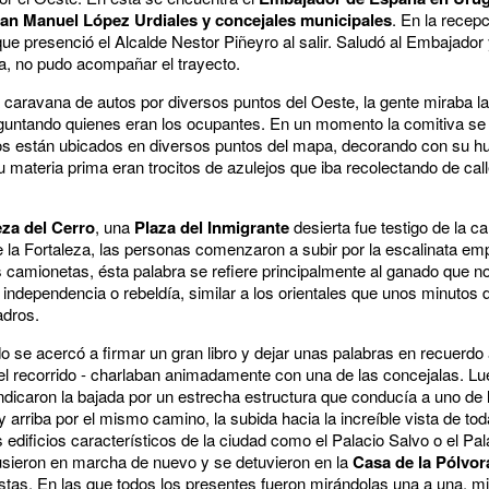
uan Manuel López Urdiales
y concejales municipales
. En la recep
e presenció el Alcalde Nestor Piñeyro al salir. Saludó al Embajador
a, no pudo acompañar el trayecto.
caravana de autos por diversos puntos del Oeste, la gente miraba 
eguntando quienes eran los ocupantes. En un momento la comitiva se
os están ubicados en diversos puntos del mapa, decorando con su hu
Su materia prima eran trocitos de azulejos que iba recolectando de cal
za del Cerro
, una
Plaza del Inmigrante
desierta fue testigo de la c
de la Fortaleza, las personas comenzaron a subir por la escalinata 
s camionetas, ésta palabra se refiere principalmente al ganado que n
 independencia o rebeldía, similar a los orientales que unos minutos 
adros.
do se acercó a firmar un gran libro y dejar unas palabras en recuerdo a
l recorrido - charlaban animadamente con una de las concejalas. Lu
indicaron la bajada por un estrecha estructura que conducía a uno de
arriba por el mismo camino, la subida hacia la increíble vista de tod
 edificios característicos de la ciudad como el Palacio Salvo o el Pa
 pusieron en marcha de nuevo y se detuvieron en la
Casa de la Pólvor
tas. En las que todos los presentes fueron mirándolas una a una, m