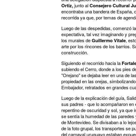
Ortiz,
junto al
Consejero Cultural J
encontraba una bandera de España, qu
recorrida ya que, por temas de agend
Luego de las despedidas, comenzó la 
expectativa, tal vez imaginando y pr
los murales de
Guillermo Vitale
, est
arte por los rincones de los barrios. 
construcción.
Siguiendo el recorrido hacia la
Fortale
subiendo el Cerro, donde a los pies 
"Orejano" se dejaba leer en una de la
propiedad en las orejas, simbolizando
Embajador,
retratados en grandes cu
Luego de la explicación del guía, Sali
sus padres - que lo acompañaron en e
repentino de oscuridad y sol, ya que 
se sentía la humedad de las paredes y 
de Montevideo. Se divisaban a lo lejos
de la foto grupal, los transportes se
del carnaval uruguayo estaban expues