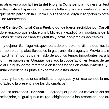
 atrás vibró por la
Fiesta del Río y la Convivencia,
hoy era un test
a República Española
, una visita infaltable para la comitiva que se
que participaron en la Guerra Civil española, cuya inscripción expre
l de Montevideo”.
a el
Centro Cultural Casa Pueblo
donde fueron recibidos por
Caroli
do el espacio que incluye una biblioteca y explicó la importancia del l
chas de ellas de carácter gratuito y otras con precios accesibles.
n y dejaron Santiago Vázquez para detenerse en el último destino: l
n almuerzo con platos típicos de la gastronomía uruguaya. Previo al 
aordinaria”, por su parte habló de algunos temas importantes para la
 mil españoles en Uruguay, destacó la cooperación en temas de gén
ocó al Uruguay como referencia en latinoamérica en estas materias, y
iar experiencias junto a expertos de éstas áreas.
rnaval y las expresiones artísticas uruguayas; y en ese sentido la
mu
agradeció la presencia de los diplomáticos.
 danza folclóricas
"Pericón"
integrado por personas mayores del oest
 embajador, al igual que la murga, dirigiéndose a los presentes, decla