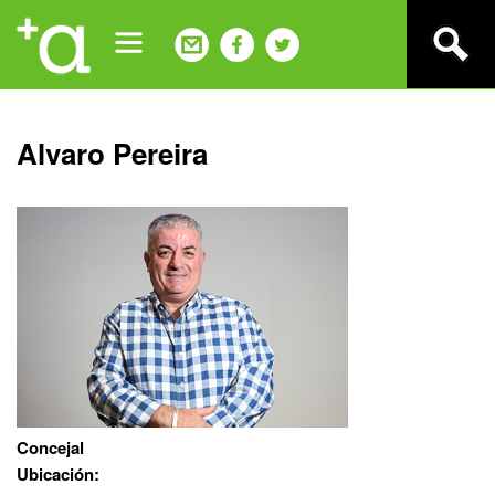
Jump
to
navigation
Back
Alvaro Pereira
to
top
Concejal
Ubicación: