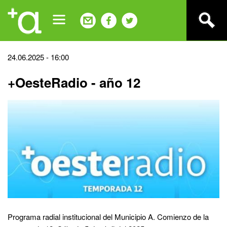
Jump
to
navigation
Back
24.06.2025 - 16:00
to
+OesteRadio - año 12
top
Programa radial institucional del Municipio A. Comienzo de la