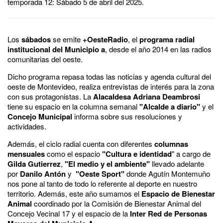
temporada 12: Sábado 5 de abril del 2025.
Los
sábados
se emite
+OesteRadio
, el
programa radial
institucional del Municipio a
, desde el año 2014 en las radios
comunitarias del oeste.
Dicho programa repasa todas las noticias y agenda cultural del
oeste de Montevideo, realiza entrevistas de interés para la zona
con sus protagonistas. La
Alacaldesa Adriana Deambrosi
tiene su espacio en la columna semanal
"Alcalde a diario"
y el
Concejo Municipal
informa sobre sus resoluciones y
actividades.
Además, el ciclo radial cuenta con diferentes
columnas
mensuales
como el espacio
"Cultura e identidad
" a cargo de
Gilda Gutierrez
,
"El medio y el ambiente"
llevado adelante
por
Danilo Antón
y
"Oeste Sport"
donde Agutín Montemuño
nos pone al tanto de todo lo referente al deporte en nuestro
territorio. Además, este año sumamos el
Espacio de Bienestar
Animal
coordinado por la Comisión de Bienestar Animal del
Concejo Vecinal 17 y el espacio de la
Inter Red de Personas