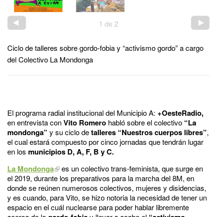
1
de
2
Ciclo de talleres sobre gordo-fobia y “activismo gordo” a cargo
del Colectivo La Mondonga
El programa radial institucional del Municipio A:
+OesteRadio,
en entrevista con
Vito Romero
habló sobre el colectivo
“La
mondonga”
y su ciclo de
talleres “Nuestros cuerpos libres”
,
el cual estará compuesto por cinco jornadas que tendrán lugar
en los
municipios D, A, F, B y C.
La Mondonga
es un colectivo trans-feminista, que surge en
el 2019, durante los preparativos para la marcha del 8M, en
donde se reúnen numerosos colectivos, mujeres y disidencias,
y es cuando, para Vito, se hizo notoria la necesidad de tener un
espacio en el cuál nuclearse para poder hablar libremente
acerca de la
gordo-fobia
y llevar a acabo el
“activismo