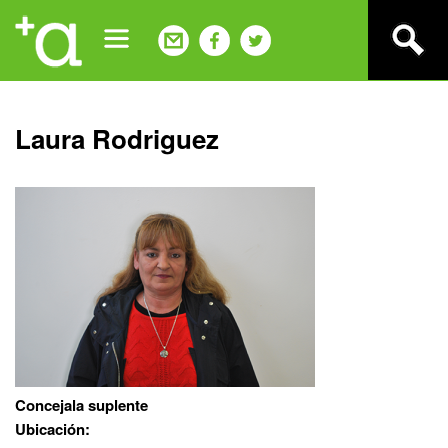
Jump
to
navigation
Back
Laura Rodriguez
to
top
Concejala suplente
Ubicación: