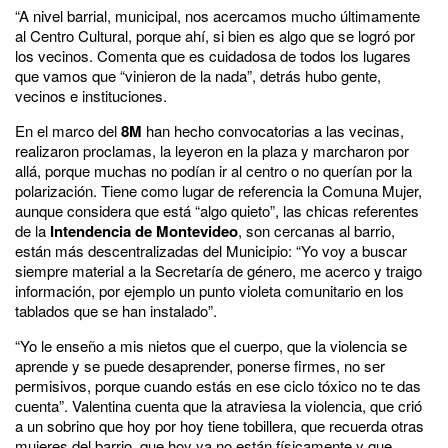
“A nivel barrial, municipal, nos acercamos mucho últimamente
al
Centro Cultural
, porque ahí, si bien es algo que se logró por
los vecinos. Comenta que es cuidadosa de todos los lugares
que vamos que “vinieron de la nada”, detrás hubo gente,
vecinos e instituciones.
En el marco del
8M
han hecho convocatorias a las vecinas,
realizaron proclamas, la leyeron en la plaza y marcharon por
allá, porque muchas no podían ir al centro o no querían por la
polarización. Tiene como lugar de referencia la
Comuna Mujer
,
aunque considera que está “algo quieto”, las chicas referentes
de la
Intendencia de Montevideo
, son cercanas al barrio,
están más descentralizadas del Municipio: “Yo voy a buscar
siempre material a la
Secretaría de género
, me acerco y traigo
información, por ejemplo un punto violeta comunitario en los
tablados que se han instalado”.
“
Yo le enseño a mis nietos que el cuerpo, que la violencia se
aprende y se puede desaprender, ponerse firmes, no ser
permisivos, porque cuando estás en ese ciclo tóxico no te das
cuenta
”. Valentina cuenta que la atraviesa la violencia, que crió
a un sobrino que hoy por hoy tiene tobillera, que recuerda otras
mujeres del barrio, que hoy ya no están físicamente y que