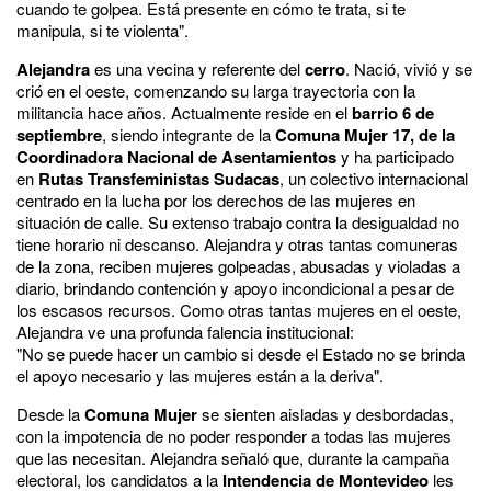
cuando te golpea. Está presente en cómo te trata, si te
manipula, si te violenta
".
Alejandra
es una vecina y referente del
cerro
. Nació, vivió y se
crió en el oeste, comenzando su larga trayectoria con la
militancia hace años. Actualmente reside en el
barrio 6 de
septiembre
, siendo integrante de la
Comuna Mujer 17, de la
Coordinadora Nacional de Asentamientos
y ha participado
en
Rutas Transfeministas Sudacas
, un colectivo internacional
centrado en la lucha por los derechos de las mujeres en
situación de calle. Su extenso trabajo contra la desigualdad no
tiene horario ni descanso. Alejandra y otras tantas comuneras
de la zona, reciben mujeres golpeadas, abusadas y violadas a
diario, brindando contención y apoyo incondicional a pesar de
los escasos recursos. Como otras tantas mujeres en el oeste,
Alejandra ve una profunda falencia institucional:
"No se puede hacer un cambio si desde el Estado no se brinda
el apoyo necesario y las mujeres están a la deriva".
Desde la
Comuna Mujer
se sienten aisladas y desbordadas,
con la impotencia de no poder responder a todas las mujeres
que las necesitan. Alejandra señaló que, durante la campaña
electoral, los candidatos a la
Intendencia de Montevideo
les