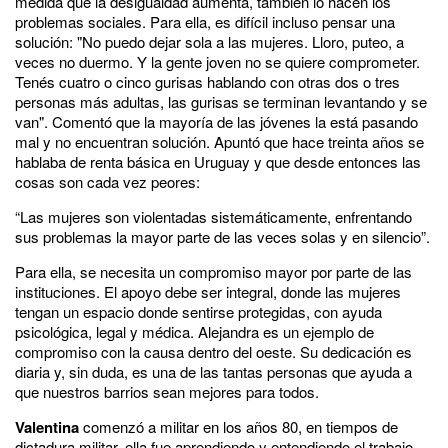
medida que la desigualdad aumenta, también lo hacen los
problemas sociales. Para ella, es difícil incluso pensar una
solución:
"No puedo dejar sola a las mujeres. Lloro, puteo, a
veces no duermo. Y la gente joven no se quiere comprometer.
Tenés cuatro o cinco gurisas hablando con otras dos o tres
personas más adultas, las gurisas se terminan levantando y se
van
". Comentó que la mayoría de las jóvenes la está pasando
mal y no encuentran solución. Apuntó que hace treinta años se
hablaba de renta básica en Uruguay y que desde entonces las
cosas son cada vez peores:
“
Las mujeres son violentadas sistemáticamente, enfrentando
sus problemas la mayor parte de las veces solas y en silencio”.
Para ella, se necesita un compromiso mayor por parte de las
instituciones. El apoyo debe ser integral, donde las mujeres
tengan un espacio donde sentirse protegidas, con ayuda
psicológica, legal y médica. Alejandra es un ejemplo de
compromiso con la causa dentro del oeste. Su dedicación es
diaria y, sin duda, es una de las tantas personas que ayuda a
que nuestros barrios sean mejores para todos.
Valentina
comenzó a militar en los años 80, en tiempos de
dictadura militar, ella fue aprendiendo y entendiendo el trabajo