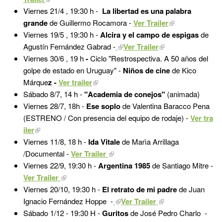
Viernes 21/4 , 19:30 h -
La libertad es una palabra
grande
de Guillermo Rocamora
-
Ver Trailer
Viernes 19/5 , 19:30 h -
Alcira y el campo de espigas
de
Agustín Fernández Gabrad
-
Ver Trailer
Viernes 30/6 , 19 h
-
Ciclo "Restrospectiva. A 50 años del
golpe de estado en Uruguay" -
Niños de cine
de Kico
Márque
z -
Ver trailer
Sábado 8/7, 14 h -
"Academia de conejos"
(animada)
Viernes 28/7, 18
h -
Ese soplo
de Valentina Baracco Pena
(ESTRENO / Con presencia del equipo de rodaje) -
Ver tra
iler
Viernes 11/8, 18 h -
Ida Vitale
de Marìa Arrillaga
/Documental -
Ver Trailer
Viernes 22/9, 19:30 h -
Argentina 1985
de Santiago Mitre -
Ver Trailer
Viernes 20/10, 19:30 h -
El retrato de mi padre
de Juan
Ignacio Fernández Hoppe
-
Ver Trailer
Sábado 1/12 - 19:30 H -
Guritos
de José Pedro Charlo -