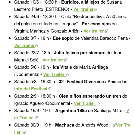
Sánado 10/6 -
18:30 h -
Eurídice, allá lejos
de Susana
Lestrero Prieto (ESTRENO) -
Ver trailer
Sábado 24/6 - 18:30 h -
Ciclo "Restrospectiva. A 50 años
del golpe de estado en Uruguay" -
Por esos ojos
de
Virginia Marinez y Gonzalo Arijón
-
Ver trailer
Sábado 8/7 - 18 h -
Ese soplo
de Valentina Baracco Pena -
Ver trailer
Sábado 22/7-
18 h -
Julio felices por siempre
de Juan
Manuel Solé -
Ver trailer
Sábado 5/8 - 18 h -
Ida Vitale
de Marìa Arrillaga
/Documental -
Ver Trailer
Sábado 5/8 - 16:30 h -
32° Festival Divercine /
Animadas -
Info del Festival
Sábado 2/9 - 18:30 h -
Cien niños esperando un tren
de
Ignacio Aguero /Documental -
Ver Trailer
Sábado 16/9 - 19 h -
Argentina 1985
de Santiago Mitre -
V
er Trailer
Sábado 30/9 - 19 h -
Machuca
de Andrés Wood -
Ver Tra
iler