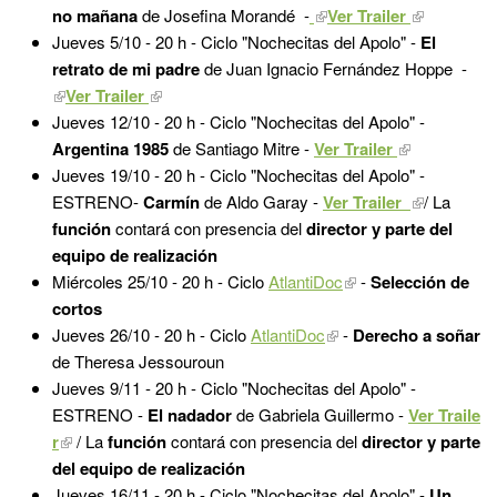
no mañana
de Josefina Morandé -
Ver Trailer
Jueves 5/10 - 20 h - Ciclo "Nochecitas del Apolo" -
El
retrato de mi padre
de Juan Ignacio Fernández Hoppe
-
Ver Trailer
Jueves 12/10 - 20 h - Ciclo "Nochecitas del Apolo" -
Argentina 1985
de Santiago Mitre -
Ver Trailer
Jueves 19/10 - 20 h - Ciclo "Nochecitas del Apolo" -
ESTRENO-
Carmín
de Aldo Garay -
Ver Trailer
/ La
función
contará con presencia del
director y parte del
equipo de realización
Miércoles 25/10 - 20 h - Ciclo
AtlantiDoc
-
Selección de
cortos
Jueves 26/10 - 20 h - Ciclo
AtlantiDoc
-
Derecho a soñar
de Theresa Jessouroun
Jueves 9/11 - 20 h - Ciclo "Nochecitas del Apolo" -
ESTRENO -
El nadador
de Gabriela Guillermo -
Ver Traile
r
/ La
función
contará con presencia del
director y parte
del equipo de realización
Jueves 16/11 - 20 h - Ciclo "Nochecitas del Apolo" -
Un