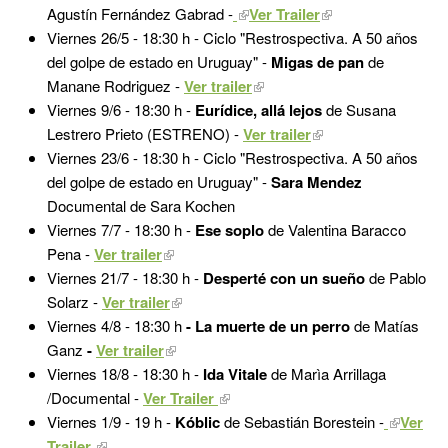
Agustín Fernández Gabrad
-
Ver Trailer
Viernes 26/5 -
18:30 h - Ciclo "Restrospectiva. A 50 años
del golpe de estado en Uruguay" -
Migas de pan
de
Manane Rodriguez -
Ver trailer
Viernes 9/6 -
18:30 h -
Eurídice, allá lejos
de Susana
Lestrero Prieto (ESTRENO) -
Ver trailer
Viernes 23/6 - 18:30 h - Ciclo "Restrospectiva. A 50 años
del golpe de estado en Uruguay" -
Sara Mendez
Documental de Sara Kochen
Viernes 7/7 - 18:30 h -
Ese soplo
de Valentina Baracco
Pena -
Ver trailer
Viernes 21/7 - 18:30 h -
Desperté con un sueño
de Pablo
Solarz -
Ver trailer
Viernes 4/8 - 18:30 h
- La muerte de un perro
de Matías
Ganz
-
Ver trailer
Viernes 18/8 - 18:30 h -
Ida Vitale
de Marìa Arrillaga
/Documental -
Ver Trailer
Viernes 1/9 - 19 h -
Kóblic
de Sebastián Borestein -
Ver
Trailer