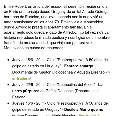
Emile Robert, un artista de music-hall sesentón, recibe un día
en París un mensaje desde Uruguay de un tal Alfredo Quiroga,
hermano de Eurídice, una joven becaria con la que vivió un
amor apasionado en los años 70. Emile viaja a Montevideo,
donde Alfredo le presta el apartamento familiar. En el
apartamento solo queda el gato de Alfredo… ¿o tal vez no? La
historia reproduce la mirada poética y nostálgica de un hombre
francés, de mediana edad, que viaja por primera vez a
Montevideo en busca de recuerdos.
Jueves 15/6 -
20 h - Ciclo "Restrospectiva. A 50 años del
golpe de estado en Uruguay" -
Febrero amargo
Documental de Gastón Goicoechea y Agustín Lorenzo -
V
er trailer
Jueves 22/6 -
20 h - Ciclo "Nochecitas del Apolo" -
La
tierra púrpurea
de Rafael Deugenio (Documental /
Estreno)
Jueves 15/6 -
20 h - Ciclo "Restrospectiva. A 50 años del
golpe de estado en Uruguay" -
Decile a Mario que no
vuelva
Documental de Mario Handler -
Ver trailer