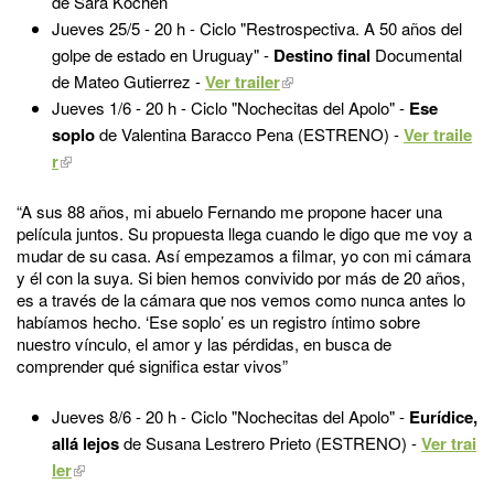
de Sara Kochen
Jueves 25/5 -
20 h - Ciclo "Restrospectiva. A 50 años del
golpe de estado en Uruguay" -
Destino final
Documental
de Mateo Gutierrez -
Ver trailer
Jueves 1/6 -
20 h - Ciclo "Nochecitas del Apolo" -
Ese
soplo
de Valentina Baracco Pena (ESTRENO) -
Ver traile
r
“A sus 88 años, mi abuelo Fernando me propone hacer una
película juntos. Su propuesta llega cuando le digo que me voy a
mudar de su casa. Así empezamos a filmar, yo con mi cámara
y él con la suya. Si bien hemos convivido por más de 20 años,
es a través de la cámara que nos vemos como nunca antes lo
habíamos hecho. ‘Ese soplo’ es un registro íntimo sobre
nuestro vínculo, el amor y las pérdidas, en busca de
comprender qué significa estar vivos”
Jueves 8/6 -
20 h - Ciclo "Nochecitas del Apolo" -
Eurídice,
allá lejos
de Susana Lestrero Prieto (ESTRENO) -
Ver trai
ler