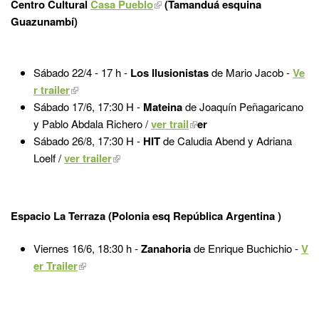
Centro Cultural
Casa Pueblo
(Tamanduá esquina
Guazunambí)
Sábado 22/4 - 17 h -
Los Ilusionistas
de Mario Jacob -
Ve
r trailer
Sábado 17/6, 17:30 H -
Mateina
de
Joaquín Peñagaricano
y Pablo Abdala Richero /
ver trail
er
Sábado 26/8, 17:30 H -
HIT
de
Caludia Abend y Adriana
Loelf /
ver trailer
Espacio La Terraza (Polonia esq República Argentina )
Viernes 16/6, 18:30 h -
Zanahoria
de Enrique Buchichio -
V
er Trailer