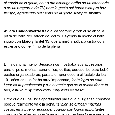
el cariño de la gente, como me expongo arriba de un escenario
o en un programa de TV, para la gente del barrio siempre hay
tiempo, agradecido del cariño de la gente siempre
” finalizó.
Afuera
Candomverde
trajo el candombe y con él se abrió la
pista de baile del Balcón del cerro. Cayendo la noche el baile
siguió con
Majo y la del 13,
que arrimó al público distraído al
escenario con el ritmo de la plena
En la cancha interior Jessica nos mostraba sus accesorios
para el pelo: moñas, scrunchies, colitas, accesorios para bebé,
cestos organizadores, para la emprendedora el festejo de los
191 años es una fecha muy importante,
“este logro de este
lugar es impresionante y me encanta que se le pueda dar este
uso, estuvo muy concurrido, muy lindo se paso”.
Cree que es una linda oportunidad para que el lugar se conozca,
porque realmente vale la pena,
“si bien se critican muchas
cosas, está bueno reconocer cuando hay logros importantes
como este, el espacio esta muy bueno y estaria buenisimo que